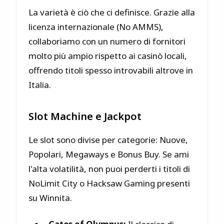
La varietà è ciò che ci definisce. Grazie alla
licenza internazionale (No AMMS),
collaboriamo con un numero di fornitori
molto più ampio rispetto ai casinò locali,
offrendo titoli spesso introvabili altrove in
Italia.
Slot Machine e Jackpot
Le slot sono divise per categorie: Nuove,
Popolari, Megaways e Bonus Buy. Se ami
l'alta volatilità, non puoi perderti i titoli di
NoLimit City o Hacksaw Gaming presenti
su Winnita.