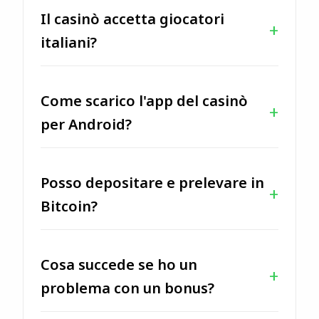
Il casinò accetta giocatori
+
italiani?
Certamente. La piattaforma è
Come scarico l'app del casinò
ottimizzata per il mercato italiano, offre
+
per Android?
supporto in lingua e accetta i metodi di
pagamento locali più comuni.
Basta andare sul sito ufficiale, scaricare il
Posso depositare e prelevare in
file APK e installarlo seguendo le istruzioni
+
Bitcoin?
per le fonti sconosciute nelle impostazioni
del telefono.
Sì, il casinò supporta le criptovalute ed è
Cosa succede se ho un
ideale per chi cerca transazioni veloci,
+
problema con un bonus?
sicure e con un alto livello di privacy.