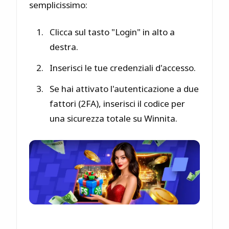
semplicissimo:
Clicca sul tasto "Login" in alto a
destra.
Inserisci le tue credenziali d'accesso.
Se hai attivato l'autenticazione a due
fattori (2FA), inserisci il codice per
una sicurezza totale su Winnita.