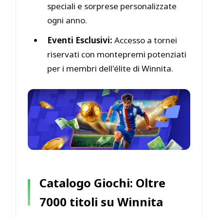
speciali e sorprese personalizzate
ogni anno.
Eventi Esclusivi:
Accesso a tornei
riservati con montepremi potenziati
per i membri dell'élite di Winnita.
Catalogo Giochi: Oltre
7000 titoli su Winnita