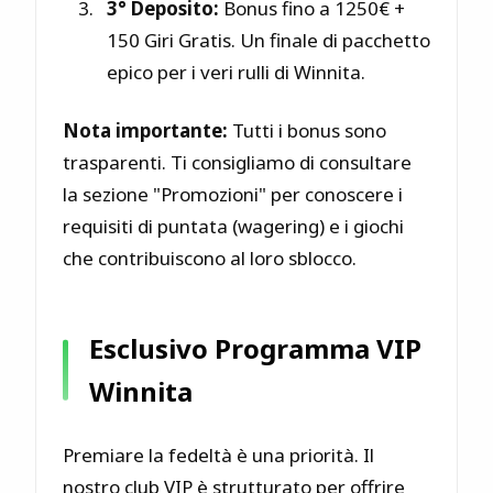
3° Deposito:
Bonus fino a 1250€ +
150 Giri Gratis. Un finale di pacchetto
epico per i veri rulli di Winnita.
Nota importante:
Tutti i bonus sono
trasparenti. Ti consigliamo di consultare
la sezione "Promozioni" per conoscere i
requisiti di puntata (wagering) e i giochi
che contribuiscono al loro sblocco.
Esclusivo Programma VIP
Winnita
Premiare la fedeltà è una priorità. Il
nostro club VIP è strutturato per offrire