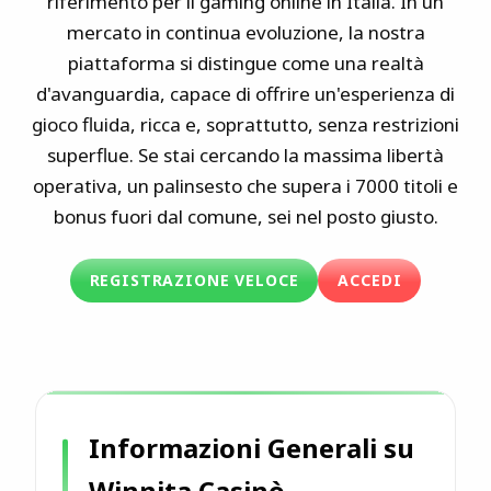
riferimento per il gaming online in Italia. In un
mercato in continua evoluzione, la nostra
piattaforma si distingue come una realtà
d'avanguardia, capace di offrire un'esperienza di
gioco fluida, ricca e, soprattutto, senza restrizioni
superflue. Se stai cercando la massima libertà
operativa, un palinsesto che supera i 7000 titoli e
bonus fuori dal comune, sei nel posto giusto.
REGISTRAZIONE VELOCE
ACCEDI
Informazioni Generali su
Winnita Casinò